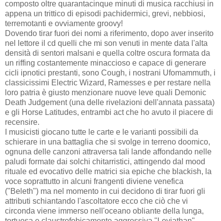
composto oltre quarantacinque minuti di musica racchiusi in
appena un trittico di episodi pachidermici, grevi, nebbiosi,
terremotanti e ovviamente groovy!
Dovendo tirar fuori dei nomi a riferimento, dopo aver inserito
nel lettore il cd quelli che mi son venuti in mente data l'alta
densità di sentori malsani e quella coltre oscura formata da
un riffing costantemente minaccioso e capace di generare
cicli ipnotici prestanti, sono Cough, i nostrani Ufomammuth, i
classicissimi Electric Wizard, Ramesses e per restare nella
loro patria è giusto menzionare nuove leve quali Demonic
Death Judgement (una delle rivelazioni dell'annata passata)
e gli Horse Latitudes, entrambi act che ho avuto il piacere di
recensire.
I musicisti giocano tutte le carte e le varianti possibili da
schierare in una battaglia che si svolge in terreno doomico,
ognuna delle canzoni attraversa tali lande affondando nelle
paludi formate dai solchi chitarristici, attingendo dal mood
rituale ed evocativo delle matrici sia epiche che blackish, la
voce soprattutto in alcuni frangenti diviene venefica
("Beleth") ma nel momento in cui decidono di tirar fuori gli
attributi schiantando l'ascoltatore ecco che ciò che vi
circonda viene immerso nell'oceano obliante della lunga,
tortuosa e claustrofobicamente aggressiva "Leviathan".